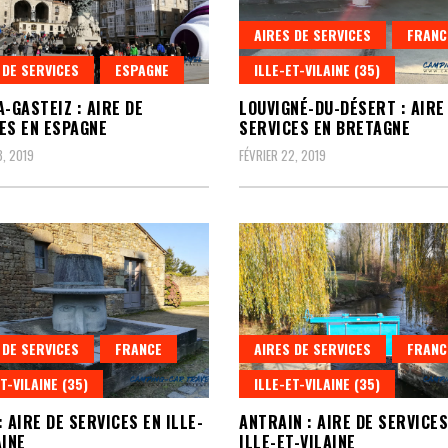
AIRES DE SERVICES
FRANC
 DE SERVICES
ESPAGNE
ILLE-ET-VILAINE (35)
A-GASTEIZ : AIRE DE
LOUVIGNÉ-DU-DÉSERT : AIRE
ES EN ESPAGNE
SERVICES EN BRETAGNE
3, 2019
FÉVRIER 22, 2019
 DE SERVICES
FRANCE
AIRES DE SERVICES
FRANC
T-VILAINE (35)
ILLE-ET-VILAINE (35)
: AIRE DE SERVICES EN ILLE-
ANTRAIN : AIRE DE SERVICES
AINE
ILLE-ET-VILAINE