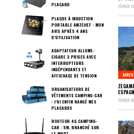
PLACARD
FÉVRIER 2
PLAQUE À INDUCTION
PORTABLE AMZCHEF : MON
AVIS APRÈS 4 ANS
D’UTILISATION
ADAPTATEUR ALLUME-
CIGARE 3 PRISES AVEC
INTERRUPTEURS
INDÉPENDANTS ET
AIRES
AFFICHAGE DE TENSION
ZEGAMA
ORGANISATEURS DE
ESPAG
VÊTEMENTS CAMPING-CAR
FÉVRIER 16
: J’AI ENFIN RANGÉ MES
PLACARDS
ROUTEUR 4G CAMPING-
CAR : 5W, BRANCHÉ SUR
LE MPPT