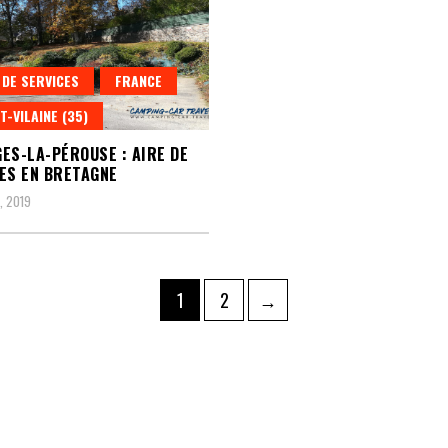
 DE SERVICES
FRANCE
T-VILAINE (35)
ES-LA-PÉROUSE : AIRE DE
ES EN BRETAGNE
, 2019
ation
Page
Page
1
2
→
ations