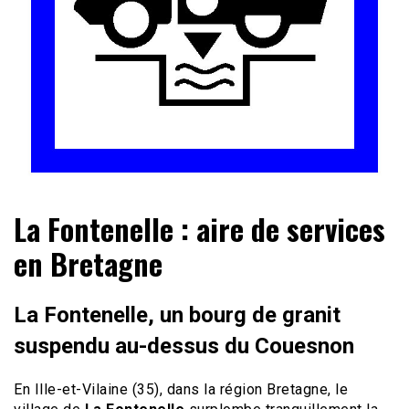
Le site du voyage en Camping-car
Camping-car Travel
La Fontenelle : aire de services
en Bretagne
La Fontenelle, un bourg de granit
suspendu au-dessus du Couesnon
En Ille-et-Vilaine (35), dans la région Bretagne, le