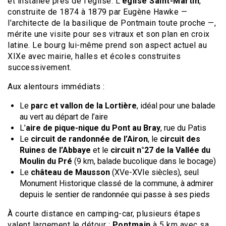
et installée près de l’église. L’
église Saint-Martin
,
construite de 1874 à 1879 par Eugène Hawke —
l’architecte de la basilique de Pontmain toute proche —,
mérite une visite pour ses vitraux et son plan en croix
latine. Le bourg lui-même prend son aspect actuel au
XIXe avec mairie, halles et écoles construites
successivement.
Aux alentours immédiats :
Le
parc et vallon de la Lortière
, idéal pour une balade
au vert au départ de l’aire
L’
aire de pique-nique du Pont au Bray
, rue du Patis
Le
circuit de randonnée de l’Airon
, le
circuit des
Ruines de l’Abbaye
et le
circuit n°27 de la Vallée du
Moulin du Pré
(9 km, balade bucolique dans le bocage)
Le
château de Mausson
(XVe-XVIe siècles), seul
Monument Historique classé de la commune, à admirer
depuis le sentier de randonnée qui passe à ses pieds
À courte distance en camping-car, plusieurs étapes
valent largement le détour :
Pontmain
à 5 km avec sa