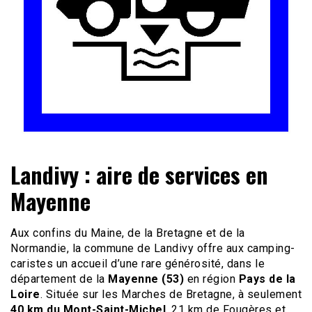
Le site du voyage en Camping-car
Camping-car Travel
Landivy : aire de services en
Mayenne
Aux confins du Maine, de la Bretagne et de la
Normandie, la commune de Landivy offre aux camping-
caristes un accueil d’une rare générosité, dans le
département de la
Mayenne (53)
en région
Pays de la
Loire
. Située sur les Marches de Bretagne, à seulement
40 km du Mont-Saint-Michel
, 21 km de Fougères et