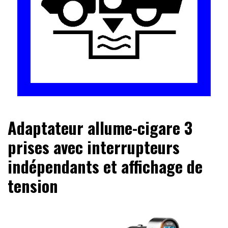
Le site du voyage en Camping-car
Camping-car Travel
Adaptateur allume-cigare 3
prises avec interrupteurs
indépendants et affichage de
tension