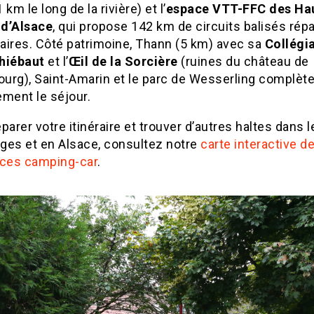
 km le long de la rivière) et l’
espace VTT-FFC des Ha
d’Alsace
, qui propose 142 km de circuits balisés répa
raires. Côté patrimoine, Thann (5 km) avec sa
Collégi
hiébaut
et l’
Œil de la Sorcière
(ruines du château de
ourg), Saint-Amarin et le parc de Wesserling complèt
ement le séjour.
parer votre itinéraire et trouver d’autres haltes dans 
ges et en Alsace, consultez notre
carte interactive d
ices camping-car
.