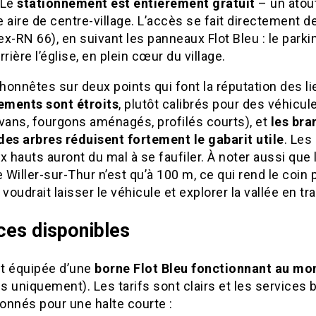
 Le
stationnement est entièrement gratuit
– un atout
 aire de centre-village. L’accès se fait directement d
x-RN 66), en suivant les panneaux Flot Bleu : le parki
rrière l’église, en plein cœur du village.
onnêtes sur deux points qui font la réputation des li
ments sont étroits
, plutôt calibrés pour des véhicul
vans, fourgons aménagés, profilés courts), et
les bra
des arbres réduisent fortement le gabarit utile
. Les
x hauts auront du mal à se faufiler. À noter aussi que 
Willer-sur-Thur n’est qu’à 100 m, ce qui rend le coin 
 voudrait laisser le véhicule et explorer la vallée en tra
ces disponibles
st équipée d’une
borne Flot Bleu fonctionnant au mo
 uniquement). Les tarifs sont clairs et les services 
onnés pour une halte courte :