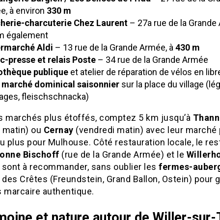
e, à environ
330 m
herie-charcuterie Chez Laurent
– 27a rue de la Grande 
m également
rmarché Aldi
– 13 rue de la Grande Armée, à
430 m
c-presse et relais Poste
– 34 rue de la Grande Armée
iothèque publique
et atelier de réparation de vélos en lib
t marché dominical saisonnier
sur la place du village (l
ages, fleischschnacka)
s marchés plus étoffés, comptez 5 km jusqu’à
Thann
 matin) ou
Cernay
(vendredi matin) avec leur marché
u plus pour Mulhouse. Côté restauration locale, le res
onne Bischoff
(rue de la Grande Armée) et le
Willerh
) sont à recommander, sans oublier les
fermes-auber
 des Crêtes (Freundstein, Grand Ballon, Ostein) pour 
s marcaire authentique.
moine et nature autour de Willer-sur-