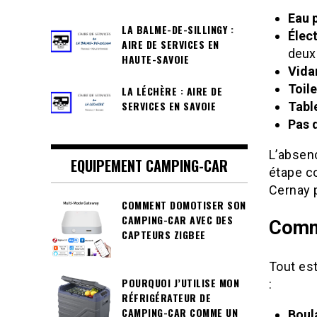
Eau 
LA BALME-DE-SILLINGY :
Élect
AIRE DE SERVICES EN
deux
HAUTE-SAVOIE
Vida
Toil
LA LÉCHÈRE : AIRE DE
SERVICES EN SAVOIE
Tabl
Pas 
L’absenc
EQUIPEMENT CAMPING-CAR
étape c
Cernay 
COMMENT DOMOTISER SON
CAMPING-CAR AVEC DES
Comme
CAPTEURS ZIGBEE
Tout est
POURQUOI J’UTILISE MON
:
RÉFRIGÉRATEUR DE
CAMPING-CAR COMME UN
Boula