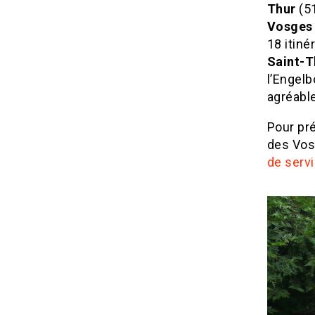
Thur
(51
Vosges 
18 itiné
Saint-T
l’Engelb
agréabl
Pour pré
des Vos
de serv