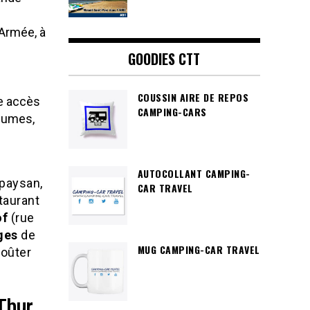
Armée, à
GOODIES CTT
COUSSIN AIRE DE REPOS
re accès
CAMPING-CARS
égumes,
AUTOCOLLANT CAMPING-
 paysan,
CAR TRAVEL
taurant
of
(rue
ges
de
MUG CAMPING-CAR TRAVEL
goûter
Thur