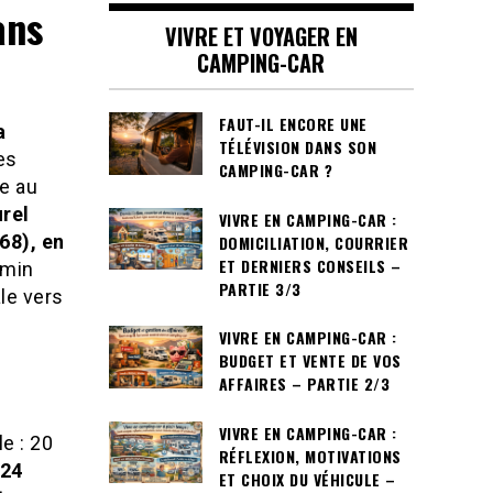
ans
VIVRE ET VOYAGER EN
CAMPING-CAR
FAUT-IL ENCORE UNE
a
TÉLÉVISION DANS SON
es
CAMPING-CAR ?
ne au
rel
VIVRE EN CAMPING-CAR :
68), en
DOMICILIATION, COURRIER
ET DERNIERS CONSEILS –
emin
PARTIE 3/3
ale vers
VIVRE EN CAMPING-CAR :
BUDGET ET VENTE DE VOS
AFFAIRES – PARTIE 2/3
VIVRE EN CAMPING-CAR :
e : 20
RÉFLEXION, MOTIVATIONS
 24
ET CHOIX DU VÉHICULE –