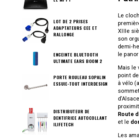
Le cloc
LOT DE 2 PRISES
premièr
ADAPTATEURS CEE ET
XIIIe si
RALLONGE
son orgu
demi-he
le panor
ENCEINTE BLUETOOTH
ULTIMATE EARS BOOM 2
Mais le 
point de
PORTE ROULEAU SOPALIN
à vélo (
ESSUIE-TOUT INTERDESIGN
sommet
d’Alsace
proximi
DISTRIBUTEUR DE
Route d
DENTIFRICE AUTOCOLLANT
et le
do
ILIFETECH
Les ama