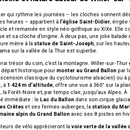
her qui rythme les journées – les cloches sonnent dè
es heures – appartient à
l’église Saint-Didier
, érigée 
ècle et remaniée en style néo-gothique au XIXe. Elle 
e et sa cloche d’origine. À deux pas, une jolie balade 
ure mène à la
statue de Saint-Joseph
, sur les hauteu
ama sur la vallée de la Thur est superbe.
vrai trésor du coin, c’est la montagne. Willer-sur-Thur
 départ historique pour
monter au Grand Ballon
par l
ascension classique du cyclotourisme alsacien) ou à p
, à
1 424 m d’altitude
, offre une vue à 360° sur la pla
, la Forêt-Noire et, par temps clair, jusqu’aux Alpes. À
té immédiate : le
Lac du Ballon
dans son cirque glaciai
es Crêtes
et ses fermes-auberges, la
station du Mar
maine alpin du Grand Ballon
avec ses 8 pistes en hiv
teurs de vélo apprécieront la
voie verte de la vallée 