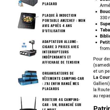
PLACARD
Armé
Bouc
PLAQUE À INDUCTION
330 
PORTABLE AMZCHEF : MON
Supe
AVIS APRÈS 4 ANS
Taba
D’UTILISATION
Bibl
ADAPTATEUR ALLUME-
Peti
CIGARE 3 PRISES AVEC
from
INTERRUPTEURS
INDÉPENDANTS ET
Pour de
AFFICHAGE DE TENSION
(samedi
et un pe
ORGANISATEURS DE
La Cour
VÊTEMENTS CAMPING-CAR
: J’AI ENFIN RANGÉ MES
Gallieni
PLACARDS
la Route
au repa
ROUTEUR 4G CAMPING-
CAR : 5W, BRANCHÉ SUR
Patri
LE MPPT