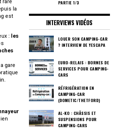
 rare
PARTIE 1/3
epuis la
ng est
INTERVIEWS VIDÉOS
eux :
les
LOUER SON CAMPING-CAR
es
? INTERVIEW DE YESCAPA
nches
EURO-RELAIS : BORNES DE
la gare
SERVICES POUR CAMPING-
pratique
CARS
in.
RÉFRIGÉRATION EN
CAMPING-CAR
(DOMETIC/THETFORD)
nnayeur
AL-KO : CHÂSSIS ET
bien
SUSPENSIONS POUR
CAMPING-CARS