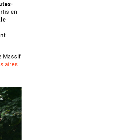
utes-
rtis en
ale
ent
le Massif
es aires