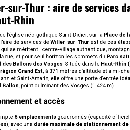
er-sur-Thur : aire de services d
aut-Rhin
de l’église néo-gothique Saint-Didier, sur la
Place de l
, l’aire de services de
Willer-sur-Thur
est de ces étap
qui se méritent : centre-village authentique, montag
la rue, et pour seul horizon les sommets du
Parc natu
l des Ballons des Vosges
. Située dans le
Haut-Rhin (
 région Grand Est
, à 371 mètres d’altitude et à mi-ch
ann et Saint-Amarin, elle offre une porte d’entrée idé
 Ballon
, point culminant des Vosges (1 424 m).
onnement et accès
compte
6 emplacements
goudronnés (capacité officiell
es), avec une
durée maximale de stationnement de