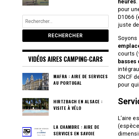
heures
.
pour une
D1066 (e
Rechercher :
juste de
Soyons h
emplace
courts (
VIDÉOS AIRES CAMPING-CARS
basses 
intégrau
MAFRA : AIRE DE SERVICES
SNCF de 
AU PORTUGAL
pour qui
Servi
HIRTZBACH EN ALSACE :
VISITE À VÉLO
L’aire e
(espèces
LA CHAMBRE : AIRE DE
SERVICES EN SAVOIE
dimensi