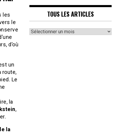
TOUS LES ARTICLES
s les
vers le
conserve
Tous
d’une
les
rs, d’où
articles
 est un
a route,
ied. Le
ine
re, la
kstein
,
er.
de la