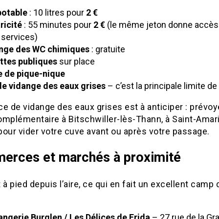
potable
: 10 litres pour
2 €
ricité
: 55 minutes pour
2 €
(le même jeton donne accès
 services)
nge des WC chimiques
: gratuite
ettes publiques
sur place
e de pique-nique
de vidange des eaux grises
– c’est la principale limite de 
e de vidange des eaux grises est à anticiper : prévo
omplémentaire à Bitschwiller-lès-Thann, à Saint-Amari
pour vider votre cuve avant ou après votre passage.
rces et marchés à proximité
 à pied depuis l’aire, ce qui en fait un excellent camp
ngerie Burglen / Les Délices de Frida
– 27 rue de la Gr