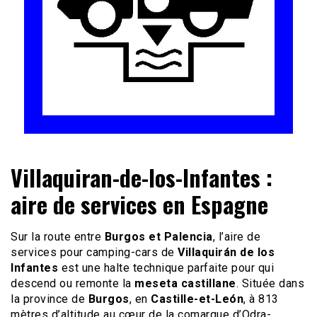
Le site du voyage en Camping-car
Camping-car Travel
Villaquiran-de-los-Infantes :
aire de services en Espagne
Sur la route entre
Burgos et Palencia
, l’aire de
services pour camping-cars de
Villaquirán de los
Infantes
est une halte technique parfaite pour qui
descend ou remonte la
meseta castillane
. Située dans
la province de
Burgos
, en
Castille-et-León
, à 813
mètres d’altitude au cœur de la comarque d’Odra-