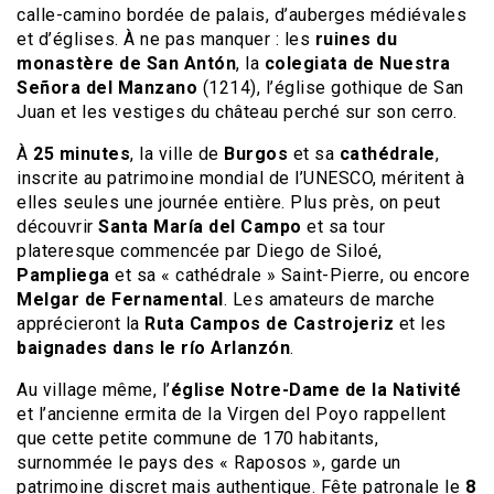
calle-camino bordée de palais, d’auberges médiévales
et d’églises. À ne pas manquer : les
ruines du
monastère de San Antón
, la
colegiata de Nuestra
Señora del Manzano
(1214), l’église gothique de San
Juan et les vestiges du château perché sur son cerro.
À
25 minutes
, la ville de
Burgos
et sa
cathédrale
,
inscrite au patrimoine mondial de l’UNESCO, méritent à
elles seules une journée entière. Plus près, on peut
découvrir
Santa María del Campo
et sa tour
plateresque commencée par Diego de Siloé,
Pampliega
et sa « cathédrale » Saint-Pierre, ou encore
Melgar de Fernamental
. Les amateurs de marche
apprécieront la
Ruta Campos de Castrojeriz
et les
baignades dans le río Arlanzón
.
Au village même, l’
église Notre-Dame de la Nativité
et l’ancienne ermita de la Virgen del Poyo rappellent
que cette petite commune de 170 habitants,
surnommée le pays des « Raposos », garde un
patrimoine discret mais authentique. Fête patronale le
8