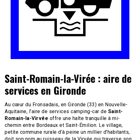
Le site du voyage en Camping-car
Camping-car Travel
Saint-Romain-la-Virée : aire de
services en Gironde
Au cœur du Fronsadais, en Gironde (33) en Nouvelle-
Aquitaine, l’aire de services camping-car de
Saint-
Romain-la-Virvée
offre une halte tranquille à mi-
chemin entre Bordeaux et Saint-Émilion. Le village,
petite commune rurale d’à peine un millier d’habitants,
doit son nom au ruisseau de la Virvée qui traverse son