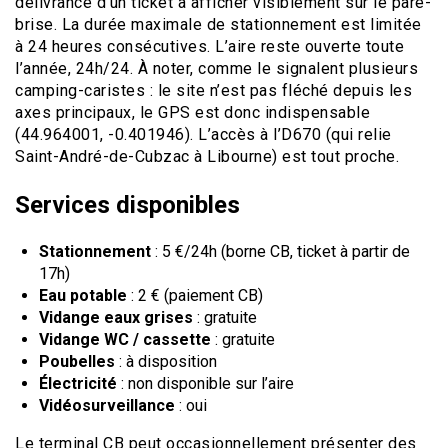
délivrance d’un ticket à afficher visiblement sur le pare-
brise. La durée maximale de stationnement est limitée
à 24 heures consécutives. L’aire reste ouverte toute
l’année, 24h/24. À noter, comme le signalent plusieurs
camping-caristes : le site n’est pas fléché depuis les
axes principaux, le GPS est donc indispensable
(44.964001, -0.401946). L’accès à l’D670 (qui relie
Saint-André-de-Cubzac à Libourne) est tout proche.
Services disponibles
Stationnement
: 5 €/24h (borne CB, ticket à partir de
17h)
Eau potable
: 2 € (paiement CB)
Vidange eaux grises
: gratuite
Vidange WC / cassette
: gratuite
Poubelles
: à disposition
Électricité
: non disponible sur l’aire
Vidéosurveillance
: oui
Le terminal CB peut occasionnellement présenter des