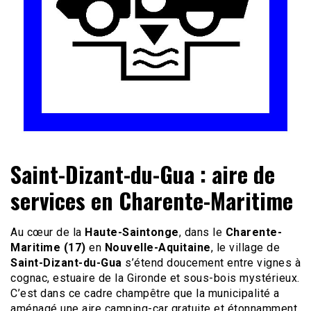
Le site du voyage en Camping-car
Camping-car Travel
Saint-Dizant-du-Gua : aire de
services en Charente-Maritime
Au cœur de la
Haute-Saintonge
, dans le
Charente-
Maritime (17)
en
Nouvelle-Aquitaine
, le village de
Saint-Dizant-du-Gua
s’étend doucement entre vignes à
cognac, estuaire de la Gironde et sous-bois mystérieux.
C’est dans ce cadre champêtre que la municipalité a
aménagé une aire camping-car gratuite et étonnamment