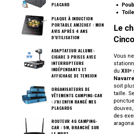
PLACARD
Poub
Toil
PLAQUE À INDUCTION
PORTABLE AMZCHEF : MON
Le ch
AVIS APRÈS 4 ANS
D’UTILISATION
Cinco
ADAPTATEUR ALLUME-
Vous ne
CIGARE 3 PRISES AVEC
INTERRUPTEURS
station
INDÉPENDANTS ET
du
XIIIᵉ
AFFICHAGE DE TENSION
Navarr
soit plu
ORGANISATEURS DE
taille. 
VÊTEMENTS CAMPING-CAR
ponctuen
: J’AI ENFIN RANGÉ MES
PLACARDS
douves, 
des exe
ROUTEUR 4G CAMPING-
aragona
CAR : 5W, BRANCHÉ SUR
LE MPPT