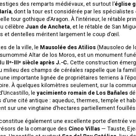
estiges des remparts médiévaux, et surtout l’
église 
aría
, dont la tour est considérée par les spécialist
elle tour gothique d’Aragon. À l’intérieur, le rétable prin
u célèbre
Juan de Ancheta
, et le rétable de San Migu
s et dentelles méritent largement le coup d’œil.
es de la ville, le
Mausolée des Atilios
(Mausoleo de l
), surnommé Altar de los Moros, est un monument funé
du
IIᵉ-IIIᵉ siècle après J.-C.
Cette construction émer
u milieu des champs de céréales rappelle que la famil
ut une importante lignée de propriétaires terriens à l’é
ire. À quelques kilomètres seulement, sur la commu
d’Uncastillo, le
yacimiento romain de Los Bañales
dév
 d’une cité antique : aqueduc, thermes, temple et hab
nt sur une vingtaine d’hectares partiellement fouillés
constitue également une excellente porte d’entrée ve
trésors de la comarque des
Cinco Villas
— Tauste, Eje