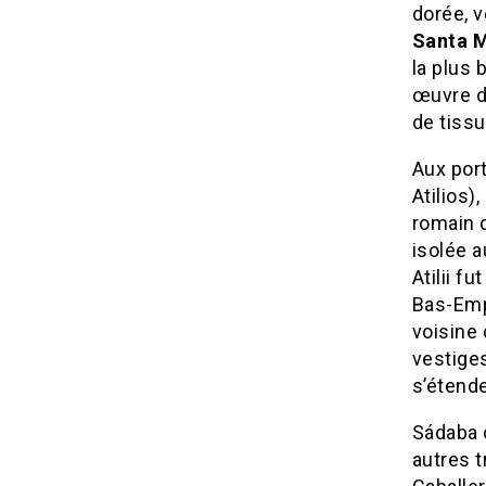
dorée, v
Santa M
la plus b
œuvre d
de tissu
Aux port
Atilios
romain 
isolée a
Atilii f
Bas-Emp
voisine 
vestiges
s’étende
Sádaba 
autres 