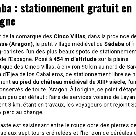
ba : stationnement gratuit en
gne
 de la comarque des
Cinco Villas
, dans la province d
sse (Aragon)
, le petit village médiéval de
Sádaba
offr
-caristes l’un des plus beaux spots de stationnement
 de l’Espagne. Posé à
454 m d’altitude
sur la plaine
tique des Cinco Villas, à environ 90 km au nord de Sa
 d’Ejea de los Caballeros, ce stationnement libre se 
ement
au pied du château médiéval du XIIIᵉ siècle
, l’
nservés de toute l’Aragon. À l’origine, ce point d’étap
n peu par défaut : l’aire de services voisine de Layana
t 3 km, étant en travaux, les voyageurs ont rejoint 
’y perd au change.
aste est saisissant entre le rouge ocre des pierres de
se aux sept tours crénelées et l’horizon de céréales 