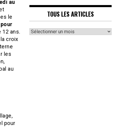
edi au
 et
TOUS LES ARTICLES
es le
 pour
Tous
e 12 ans.
les
la croix
articles
iterne
r les
n,
pal au
e
llage,
el pour