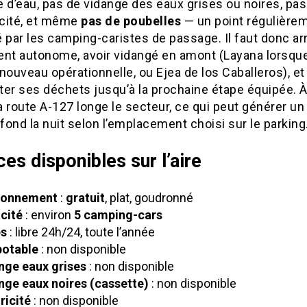
 d’eau, pas de vidange des eaux grises ou noires, pas
icité, et même
pas de poubelles
— un point régulière
 par les camping-caristes de passage. Il faut donc arr
nt autonome, avoir vidangé en amont (Layana lorsque 
nouveau opérationnelle, ou Ejea de los Caballeros), et
ter ses déchets jusqu’à la prochaine étape équipée. À
la route A-127 longe le secteur, ce qui peut générer u
 fond la nuit selon l’emplacement choisi sur le parking
ces disponibles sur l’aire
ionnement
:
gratuit
, plat, goudronné
cité
: environ
5 camping-cars
s
: libre 24h/24, toute l’année
potable
: non disponible
nge eaux grises
: non disponible
nge eaux noires (cassette)
: non disponible
ricité
: non disponible