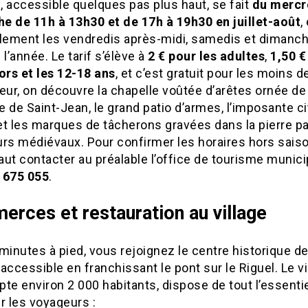
e, accessible quelques pas plus haut, se fait
du mercr
e de 11h à 13h30 et de 17h à 19h30 en juillet-août
,
alement les vendredis après-midi, samedis et dimanch
 l’année. Le tarif s’élève à
2 € pour les adultes
,
1,50 €
ors et les 12-18 ans
, et c’est gratuit pour les moins d
rieur, on découvre la chapelle voûtée d’arêtes ornée de 
re de Saint-Jean, le grand patio d’armes, l’imposante c
 et les marques de tâcherons gravées dans la pierre pa
urs médiévaux. Pour confirmer les horaires hors saiso
ut contacter au préalable l’office de tourisme munici
 675 055
.
rces et restauration au village
minutes à pied, vous rejoignez le centre historique d
accessible en franchissant le pont sur le Riguel. Le vi
te environ 2 000 habitants, dispose de tout l’essenti
ler les voyageurs :