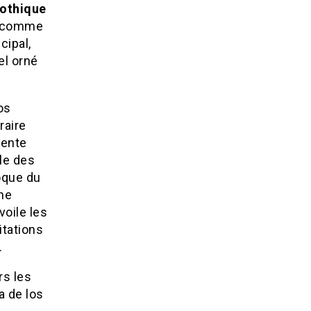
gothique
es comme
cipal,
el orné
os
raire
gente
le des
poque du
ne
oile les
itations
.
rs les
a de los