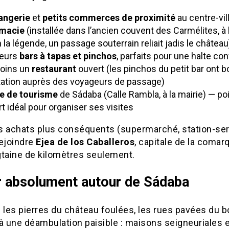
angerie
et
petits commerces de proximité
au centre-vil
macie
(installée dans l’ancien couvent des Carmélites, à l
 la légende, un passage souterrain reliait jadis le château
ieurs
bars à tapas et pinchos
, parfaits pour une halte con
oins un
restaurant
ouvert (les pinchos du petit bar ont 
tation auprès des voyageurs de passage)
ce de tourisme
de Sádaba (Calle Rambla, à la mairie) — po
t idéal pour organiser ses visites
s achats plus conséquents (supermarché, station-servi
rejoindre
Ejea de los Caballeros
, capitale de la comarq
gtaine de kilomètres seulement.
r absolument autour de Sádaba
 les pierres du château foulées, les rues pavées du 
à une déambulation paisible : maisons seigneuriales e