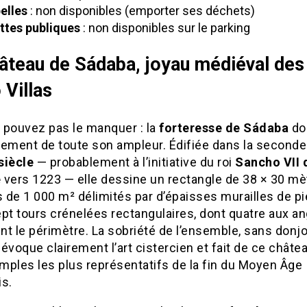
elles
: non disponibles (emporter ses déchets)
ettes publiques
: non disponibles sur le parking
âteau de Sádaba, joyau médiéval des
 Villas
 pouvez pas le manquer : la
forteresse de Sádaba
do
nement de toute son ampleur. Édifiée dans la seconde
 siècle
— probablement à l’initiative du roi
Sancho VII 
e
vers 1223 — elle dessine un rectangle de 38 × 30 mè
s de 1 000 m² délimités par d’épaisses murailles de pi
Sept tours crénelées rectangulaires, dont quatre aux an
t le périmètre. La sobriété de l’ensemble, sans donjo
évoque clairement l’art cistercien et fait de ce châtea
mples les plus représentatifs de la fin du Moyen Âge
is.