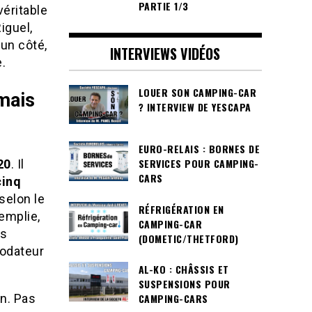
PARTIE 1/3
véritable
iguel,
’un côté,
INTERVIEWS VIDÉOS
e.
LOUER SON CAMPING-CAR
 mais
? INTERVIEW DE YESCAPA
EURO-RELAIS : BORNES DE
SERVICES POUR CAMPING-
20
. Il
CARS
cinq
selon le
RÉFRIGÉRATION EN
remplie,
CAMPING-CAR
ds
(DOMETIC/THETFORD)
rodateur
AL-KO : CHÂSSIS ET
SUSPENSIONS POUR
un. Pas
CAMPING-CARS