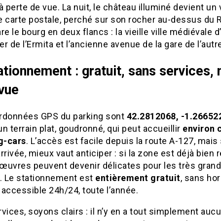
à perte de vue. La nuit, le château illuminé devient un 
 carte postale, perché sur son rocher au-dessus du R
re le bourg en deux flancs : la vieille ville médiévale d
ier de l’Ermita et l’ancienne avenue de la gare de l’autr
ationnement : gratuit, sans services,
vue
rdonnées GPS du parking sont
42.2812068, -1.26652
’un terrain plat, goudronné, qui peut accueillir
environ 
g-cars
. L’accès est facile depuis la route A-127, mais 
rrivée, mieux vaut anticiper : si la zone est déjà bien 
œuvres peuvent devenir délicates pour les très gran
s. Le stationnement est
entièrement gratuit
, sans ho
, accessible 24h/24, toute l’année.
vices, soyons clairs : il n’y en a tout simplement auc