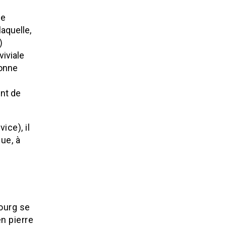
le
aquelle,
)
viviale
bonne
int de
ce), il
ue, à
bourg se
n pierre