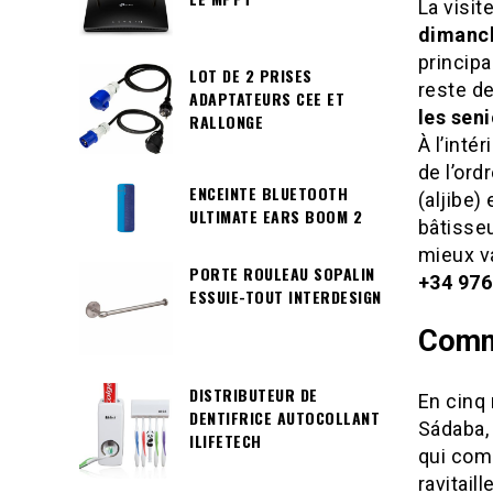
La visit
dimanch
princip
LOT DE 2 PRISES
reste de
ADAPTATEURS CEE ET
les seni
RALLONGE
À l’inté
de l’ord
ENCEINTE BLUETOOTH
(aljibe)
ULTIMATE EARS BOOM 2
bâtisse
mieux va
PORTE ROULEAU SOPALIN
+34 976
ESSUIE-TOUT INTERDESIGN
Comme
DISTRIBUTEUR DE
En cinq 
DENTIFRICE AUTOCOLLANT
Sádaba, 
ILIFETECH
qui comp
ravitail