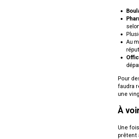
Boul
Phar
selon
Plus
Au m
répu
Offi
dépar
Pour de
faudra 
une vin
À voi
Une fois
prêtent 