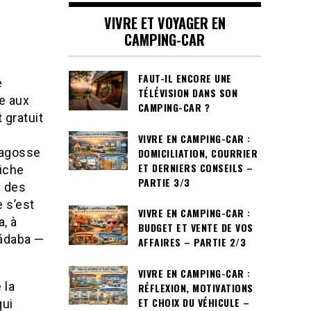
VIVRE ET VOYAGER EN
CAMPING-CAR
FAUT-IL ENCORE UNE
e
TÉLÉVISION DANS SON
e aux
CAMPING-CAR ?
 gratuit
VIVRE EN CAMPING-CAR :
ragosse
DOMICILIATION, COURRIER
ET DERNIERS CONSEILS –
niche
PARTIE 3/3
un des
e s’est
VIVRE EN CAMPING-CAR :
, à
BUDGET ET VENTE DE VOS
Sádaba —
AFFAIRES – PARTIE 2/3
VIVRE EN CAMPING-CAR :
 la
RÉFLEXION, MOTIVATIONS
ET CHOIX DU VÉHICULE –
qui