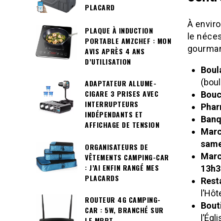
PLACARD
À envir
PLAQUE À INDUCTION
le néces
PORTABLE AMZCHEF : MON
gourman
AVIS APRÈS 4 ANS
D’UTILISATION
Boul
(boul
ADAPTATEUR ALLUME-
CIGARE 3 PRISES AVEC
Bouc
INTERRUPTEURS
Phar
INDÉPENDANTS ET
Banq
AFFICHAGE DE TENSION
Marc
same
ORGANISATEURS DE
Marc
VÊTEMENTS CAMPING-CAR
: J’AI ENFIN RANGÉ MES
13h3
PLACARDS
Rest
l’Hôt
ROUTEUR 4G CAMPING-
Bout
CAR : 5W, BRANCHÉ SUR
l’Égl
LE MPPT