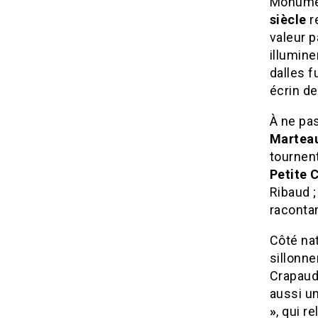
Monumen
siècle
r
valeur 
illumin
dalles f
écrin de
À ne pa
Martea
tournent
Petite 
Ribaud ; 
raconta
Côté na
sillonn
Crapaud 
aussi un
»
, qui r