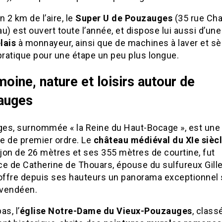
n 2 km de l’aire, le
Super U de Pouzauges
(35 rue Cha
u) est ouvert toute l’année, et dispose lui aussi d’un
lais
à monnayeur, ainsi que de machines à laver et s
pratique pour une étape un peu plus longue.
moine, nature et loisirs autour de
auges
es, surnommée « la Reine du Haut-Bocage », est une 
le de premier ordre. Le
château médiéval du XIe sièc
jon de 26 mètres et ses 355 mètres de courtine, fut
ce de Catherine de Thouars, épouse du sulfureux Gill
l offre depuis ses hauteurs un panorama exceptionnel 
vendéen.
as, l’
église Notre-Dame du Vieux-Pouzauges
, class