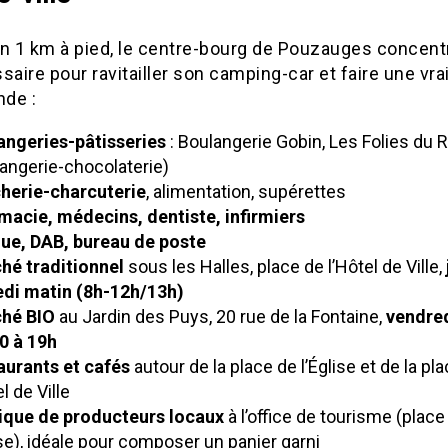
on 1 km à pied, le centre-bourg de Pouzauges concent
saire pour ravitailler son camping-car et faire une vr
de :
angeries-pâtisseries
: Boulangerie Gobin, Les Folies du 
angerie-chocolaterie)
herie-charcuterie
, alimentation, supérettes
macie, médecins, dentiste, infirmiers
ue, DAB, bureau de poste
hé traditionnel
sous les Halles, place de l’Hôtel de Ville,
di matin (8h-12h/13h)
hé BIO
au Jardin des Puys, 20 rue de la Fontaine,
vendred
0 à 19h
aurants et cafés
autour de la place de l’Église et de la pl
el de Ville
ique de producteurs locaux
à l’office de tourisme (place
ise), idéale pour composer un panier garni