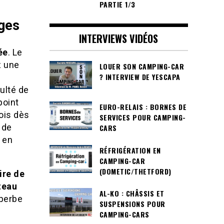
PARTIE 1/3
uges
INTERVIEWS VIDÉOS
ée
. Le
z une
LOUER SON CAMPING-CAR
? INTERVIEW DE YESCAPA
culté de
point
EURO-RELAIS : BORNES DE
ois dès
SERVICES POUR CAMPING-
 de
CARS
 en
RÉFRIGÉRATION EN
CAMPING-CAR
(DOMETIC/THETFORD)
aire de
teau
AL-KO : CHÂSSIS ET
uperbe
SUSPENSIONS POUR
CAMPING-CARS