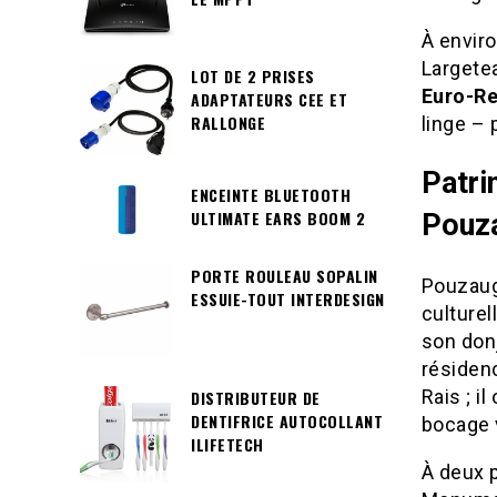
À enviro
Largetea
LOT DE 2 PRISES
Euro-Re
ADAPTATEURS CEE ET
RALLONGE
linge – 
Patri
ENCEINTE BLUETOOTH
ULTIMATE EARS BOOM 2
Pouz
PORTE ROULEAU SOPALIN
Pouzaug
ESSUIE-TOUT INTERDESIGN
culturel
son don
résiden
Rais ; i
DISTRIBUTEUR DE
DENTIFRICE AUTOCOLLANT
bocage 
ILIFETECH
À deux p