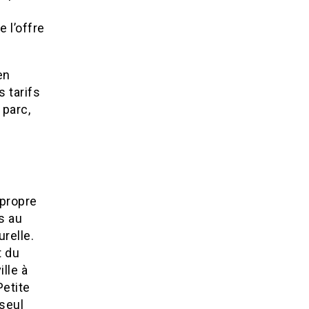
 l’offre
en
s tarifs
 parc,
 propre
s au
relle.
t du
lle à
etite
seul