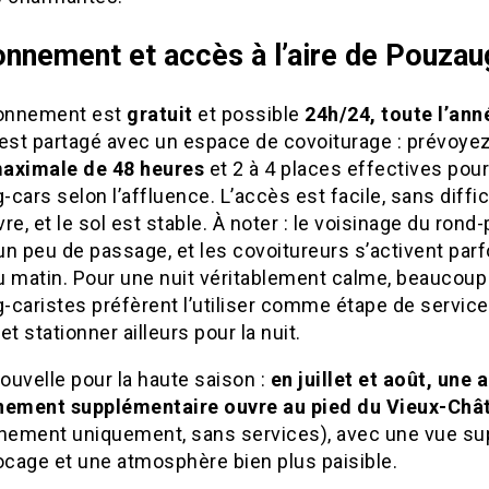
onnement et accès à l’aire de Pouza
ionnement est
gratuit
et possible
24h/24, toute l’ann
 est partagé avec un espace de covoiturage : prévoye
aximale de 48 heures
et 2 à 4 places effectives pour
cars selon l’affluence. L’accès est facile, sans diffi
, et le sol est stable. À noter : le voisinage du rond-
n peu de passage, et les covoitureurs s’activent parf
u matin. Pour une nuit véritablement calme, beaucoup
-caristes préfèrent l’utiliser comme étape de service
et stationner ailleurs pour la nuit.
uvelle pour la haute saison :
en juillet et août, une 
nement supplémentaire ouvre au pied du Vieux-Châ
nnement uniquement, sans services), avec une vue s
ocage et une atmosphère bien plus paisible.