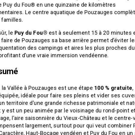
le Puy du Fou® en une quinzaine de kilomètres
entaires. Le centre aquatique de Pouzauges complète
 familles.
sûr, le
Puy du Fou®
est à seulement 15 à 20 minutes 
: faire de Pouzauges sa base arrière permet d’éviter le
équentation des campings et aires les plus proches du
 profitant d’une vraie immersion vendéenne.
ésumé
e la Vallée à Pouzauges est une étape
100 % gratuite
,
équipée, idéale pour faire ses pleins et vider ses cuve
n territoire d’une grande richesse patrimoniale et natu
it y est un peu animée par le voisinage du rond-point e
age, l’aire saisonnière du Vieux-Château et le centre-vi
mpensent largement, surtout pour qui veut combiner P
 Caractère, Haut-Bocage vendéen et Puy du Fou en un 