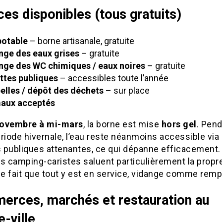
ces disponibles (tous gratuits)
potable
– borne artisanale, gratuite
nge des eaux grises
– gratuite
nge des WC chimiques / eaux noires
– gratuite
ettes publiques
– accessibles toute l’année
elles / dépôt des déchets
– sur place
aux acceptés
ovembre à mi-mars
, la borne est mise
hors gel
. Pen
riode hivernale, l’eau reste néanmoins accessible via 
s publiques attenantes, ce qui dépanne efficacement.
s camping-caristes saluent particulièrement la propr
t le fait que tout y est en service, vidange comme remp
rces, marchés et restauration au
e-ville