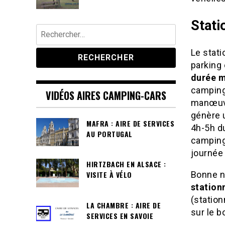
Stati
Rechercher :
Le stat
parking
durée m
camping-
VIDÉOS AIRES CAMPING-CARS
manœuvre
génère u
MAFRA : AIRE DE SERVICES
4h-5h d
AU PORTUGAL
camping
journée 
HIRTZBACH EN ALSACE :
VISITE À VÉLO
Bonne no
station
(statio
LA CHAMBRE : AIRE DE
sur le b
SERVICES EN SAVOIE