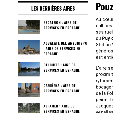
Pouz
LES DERNIÈRES AIRES
Au cœur
ESCATRON : AIRE DE
collines
SERVICES EN ESPAGNE
ses rue
du
Puy 
ALBALATE DEL ARZOBISPO
Station 
: AIRE DE SERVICES EN
généros
ESPAGNE
est ent
BELCHITE : AIRE DE
L’aire s
SERVICES EN ESPAGNE
proximit
rythmen
CARIÑENA : AIRE DE
bocager 
SERVICES EN ESPAGNE
de la Fo
peine. L
ALFAMÉN : AIRE DE
Jacques
SERVICES EN ESPAGNE
venelle