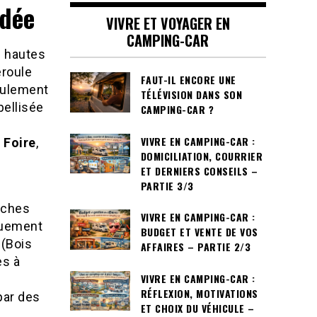
ndée
VIVRE ET VOYAGER EN
CAMPING-CAR
s hautes
roule
FAUT-IL ENCORE UNE
eulement
TÉLÉVISION DANS SON
bellisée
CAMPING-CAR ?
VIVRE EN CAMPING-CAR :
e Foire
,
DOMICILIATION, COURRIER
ET DERNIERS CONSEILS –
PARTIE 3/3
loches
VIVRE EN CAMPING-CAR :
quement
BUDGET ET VENTE DE VOS
 (Bois
AFFAIRES – PARTIE 2/3
es à
VIVRE EN CAMPING-CAR :
RÉFLEXION, MOTIVATIONS
par des
ET CHOIX DU VÉHICULE –