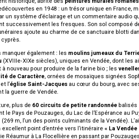
t historique, abrite des
peintures murales romanes 
edécouvertes en 1948 : un trésor unique en France, m
par un système d’éclairage et un commentaire audio qu
ent successivement les fresques. Son sol composé d
unéraires ajoute au charme de ce sanctuaire blotti da
 cyprès.
s manquer également : les
moulins jumeaux du Terri
u
(XVIIIe-XIXe siècles), uniques en Vendée, dont les a
 à nouveau pour produire de la farine bio ; les
venelle
Cité de Caractère
, ornées de mosaïques signées Sop
et l’
église Saint-Jacques
au cœur du bourg, avec ses
nt la guerre de Vendée.
ture, plus de
60 circuits de petite randonnée
balisés
ent le Pays de Pouzauges, du Lac de l’Espérance au Pu
(269 m, l’un des points culminants de la Vendée). L’ai
 excellent point d’entrée vers l’itinéraire
« La Vendée 
elie Réaumur à La Flocellière en passant par Pouzauges