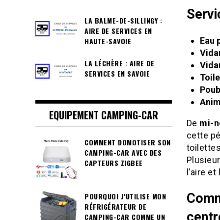
Servi
LA BALME-DE-SILLINGY :
AIRE DE SERVICES EN
Eau 
HAUTE-SAVOIE
Vida
LA LÉCHÈRE : AIRE DE
Vida
SERVICES EN SAVOIE
Toil
Poub
Anim
EQUIPEMENT CAMPING-CAR
De
mi-n
cette pé
COMMENT DOMOTISER SON
toilette
CAMPING-CAR AVEC DES
Plusieur
CAPTEURS ZIGBEE
l’aire e
Comme
POURQUOI J’UTILISE MON
RÉFRIGÉRATEUR DE
centr
CAMPING-CAR COMME UN