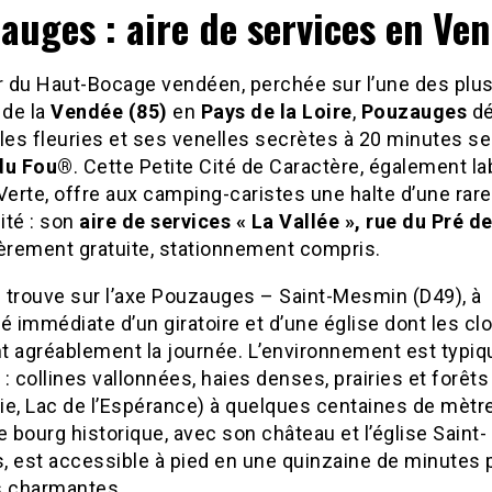
auges : aire de services en Ve
 du Haut-Bocage vendéen, perchée sur l’une des plu
 de la
Vendée (85)
en
Pays de la Loire
,
Pouzauges
dé
lles fleuries et ses venelles secrètes à 20 minutes s
du Fou®
. Cette Petite Cité de Caractère, également la
Verte, offre aux camping-caristes une halte d’une rare
ité : son
aire de services « La Vallée », rue du Pré d
ièrement gratuite, stationnement compris.
e trouve sur l’axe Pouzauges – Saint-Mesmin (D49), à
é immédiate d’un giratoire et d’une église dont les c
t agréablement la journée. L’environnement est typi
: collines vallonnées, haies denses, prairies et forêts
lie, Lac de l’Espérance) à quelques centaines de mètr
e bourg historique, avec son château et l’église Saint-
, est accessible à pied en une quinzaine de minutes 
s charmantes.