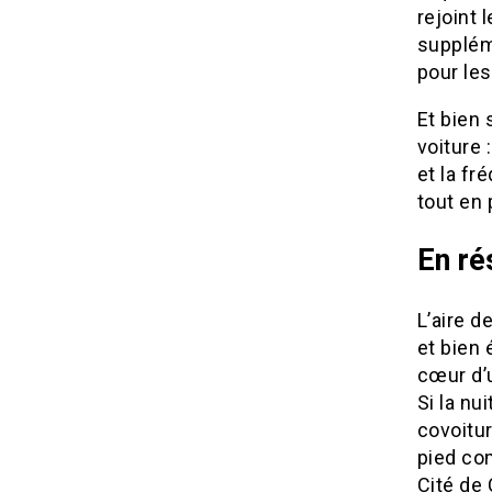
rejoint 
supplém
pour les
Et bien 
voiture 
et la fr
tout en
En r
L’aire d
et bien 
cœur d’u
Si la nu
covoitur
pied co
Cité de