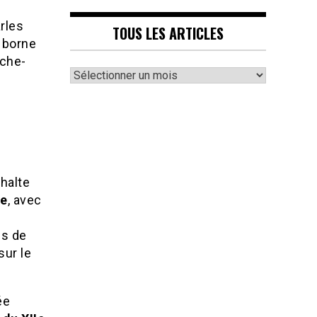
rles
TOUS LES ARTICLES
e borne
èche-
Tous
les
articles
halte
le
, avec
es de
sur le
ée