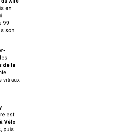
du XIIe
is en
i
e 99
ns son
er-
iles
s de la
hie
 vitraux
y
re est
à Vélo
, puis