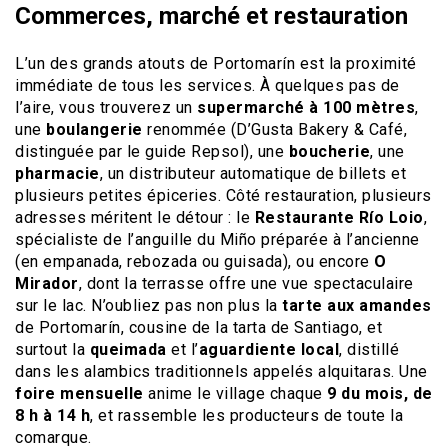
Commerces, marché et restauration
L’un des grands atouts de Portomarín est la proximité
immédiate de tous les services. À quelques pas de
l’aire, vous trouverez un
supermarché à 100 mètres
,
une
boulangerie
renommée (D’Gusta Bakery & Café,
distinguée par le guide Repsol), une
boucherie
, une
pharmacie
, un distributeur automatique de billets et
plusieurs petites épiceries. Côté restauration, plusieurs
adresses méritent le détour : le
Restaurante Río Loio
,
spécialiste de l’anguille du Miño préparée à l’ancienne
(en empanada, rebozada ou guisada), ou encore
O
Mirador
, dont la terrasse offre une vue spectaculaire
sur le lac. N’oubliez pas non plus la
tarte aux amandes
de Portomarín, cousine de la tarta de Santiago, et
surtout la
queimada
et l’
aguardiente local
, distillé
dans les alambics traditionnels appelés alquitaras. Une
foire mensuelle
anime le village chaque
9 du mois, de
8 h à 14 h
, et rassemble les producteurs de toute la
comarque.