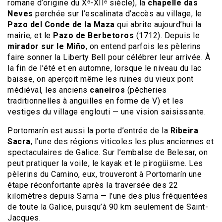
romane d’origine du Xᵉ-XIIᵉ siècle), la
chapelle das
Neves
perchée sur l’escalinata d’accès au village, le
Pazo del Conde de la Maza
qui abrite aujourd’hui la
mairie, et le
Pazo de Berbetoros
(1712). Depuis le
mirador sur le Miño
, on entend parfois les pèlerins
faire sonner la Liberty Bell pour célébrer leur arrivée. À
la fin de l’été et en automne, lorsque le niveau du lac
baisse, on aperçoit même les ruines du vieux pont
médiéval, les anciens
caneiros
(pêcheries
traditionnelles à anguilles en forme de V) et les
vestiges du village englouti — une vision saisissante.
Portomarín est aussi la porte d’entrée de la
Ribeira
Sacra
, l’une des régions viticoles les plus anciennes et
spectaculaires de Galice. Sur l’embalse de Belesar, on
peut pratiquer la voile, le kayak et le pirogüisme. Les
pèlerins du Camino, eux, trouveront à Portomarín une
étape réconfortante après la traversée des 22
kilomètres depuis Sarria — l’une des plus fréquentées
de toute la Galice, puisqu’à 90 km seulement de Saint-
Jacques.