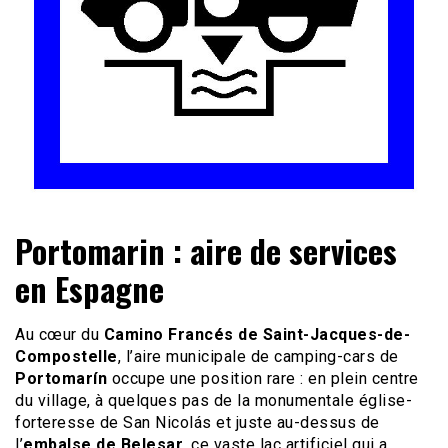
Le site du voyage en Camping-car
Camping-car Travel
Portomarin : aire de services
en Espagne
Au cœur du
Camino Francés de Saint-Jacques-de-
Compostelle
, l’aire municipale de camping-cars de
Portomarín
occupe une position rare : en plein centre
du village, à quelques pas de la monumentale église-
forteresse de San Nicolás et juste au-dessus de
l’
embalse de Belesar
, ce vaste lac artificiel qui a