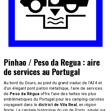
Le site du voyage en Camping-car
Camping-car Travel
Pinhao / Peso da Regua : aire
de services au Portugal
Au bord du Douro, au pied du grand viaduc de l’A24 et
d’un élégant pont piéton métallique, l’aire de services
de
Peso da Régua
offre l’une des haltes les plus
emblématiques du Portugal pour les camping-caristes
voyageant dans le
district de Vila Real
, en région
Norte. La capitale historique du vin de Porto, située sur