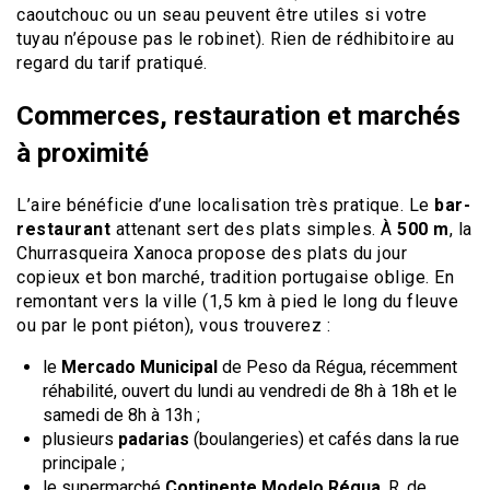
caoutchouc ou un seau peuvent être utiles si votre
tuyau n’épouse pas le robinet). Rien de rédhibitoire au
regard du tarif pratiqué.
Commerces, restauration et marchés
à proximité
L’aire bénéficie d’une localisation très pratique. Le
bar-
restaurant
attenant sert des plats simples. À
500 m
, la
Churrasqueira Xanoca propose des plats du jour
copieux et bon marché, tradition portugaise oblige. En
remontant vers la ville (1,5 km à pied le long du fleuve
ou par le pont piéton), vous trouverez :
le
Mercado Municipal
de Peso da Régua, récemment
réhabilité, ouvert du lundi au vendredi de 8h à 18h et le
samedi de 8h à 13h ;
plusieurs
padarias
(boulangeries) et cafés dans la rue
principale ;
le supermarché
Continente Modelo Régua
, R. de