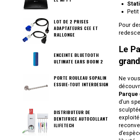
Stat
Petit
LOT DE 2 PRISES
Pour de
ADAPTATEURS CEE ET
redescen
RALLONGE
Le Pa
ENCEINTE BLUETOOTH
grand
ULTIMATE EARS BOOM 2
PORTE ROULEAU SOPALIN
Ne vous 
ESSUIE-TOUT INTERDESIGN
découvri
Parque 
d’un sp
sculptée
DISTRIBUTEUR DE
exploité
DENTIFRICE AUTOCOLLANT
reconve
ILIFETECH
d’espèc