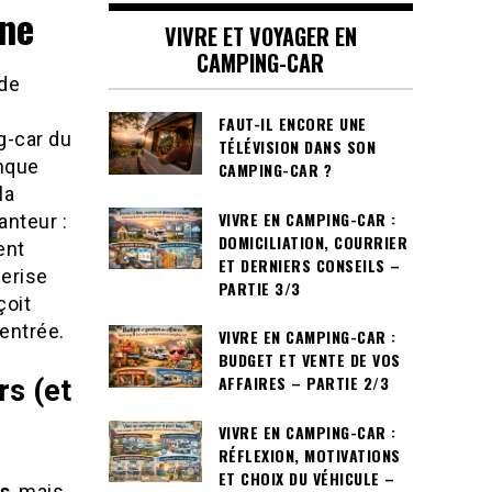
gne
VIVRE ET VOYAGER EN
CAMPING-CAR
 de
FAUT-IL ENCORE UNE
g-car du
TÉLÉVISION DANS SON
nque
CAMPING-CAR ?
la
VIVRE EN CAMPING-CAR :
anteur :
DOMICILIATION, COURRIER
ent
ET DERNIERS CONSEILS –
cerise
PARTIE 3/3
çoit
’entrée.
VIVRE EN CAMPING-CAR :
BUDGET ET VENTE DE VOS
AFFAIRES – PARTIE 2/3
rs (et
VIVRE EN CAMPING-CAR :
RÉFLEXION, MOTIVATIONS
ET CHOIX DU VÉHICULE –
s
, mais