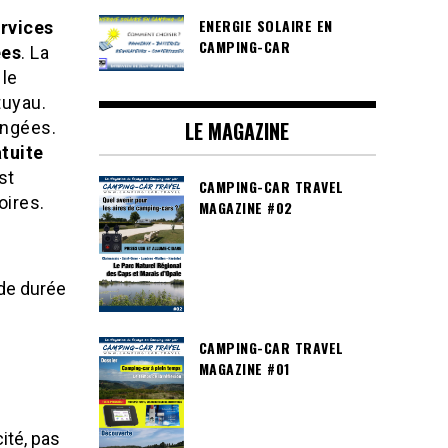
ENERGIE SOLAIRE EN
ervices
CAMPING-CAR
ées
. La
 le
tuyau.
LE MAGAZINE
angées.
tuite
est
CAMPING-CAR TRAVEL
oires.
MAGAZINE #02
 de durée
CAMPING-CAR TRAVEL
MAGAZINE #01
ité, pas