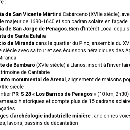
e :
ia de San Vicente Mártir
à Cabárceno (XVIIe siècle), av
le majeur de 1630-1640 et son cadran solaire en façade
sia de San Jorge de Penagos
, Bien d’Intérêt Local depuis
ta de Santa Eulalia
cio de Miranda
dans le quartier du Pino, ensemble du XVI
e siècle avec sa tour et ses écussons héraldiques des A
Miranda
te de Búmbaro
(XVIe siècle) à Llanos, inscrit à l’inventai
trimoine de Cantabrie
unto monumental de Arenal
, alignement de maisons po
IIIe siècle
ntier
PR-S 28 « Los Barrios de Penagos »
(10 km, 2h30) 
ameaux historiques et compte plus de 15 cadrans solair
façades
ges d’
archéologie industrielle minière
: anciennes voie
es, lavoirs, bassins de décantation