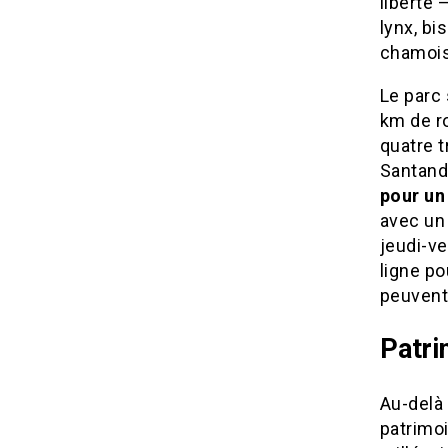
liberté 
lynx, bi
chamois,
Le parc
km de r
quatre 
Santande
pour un
avec un 
jeudi-ve
ligne po
peuvent 
Patri
Au-delà
patrimoi