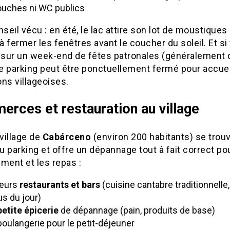
ouches ni WC publics
nseil vécu : en été, le lac attire son lot de moustiques
 fermer les fenêtres avant le coucher du soleil. Et si
sur un week-end de fêtes patronales (généralement 
, le parking peut être ponctuellement fermé pour accuei
ns villageoises.
rces et restauration au village
 village de
Cabárceno
(environ 200 habitants) se trou
 parking et offre un dépannage tout à fait correct pou
lement et les repas :
ieurs
restaurants et bars
(cuisine cantabre traditionnelle,
s du jour)
petite épicerie
de dépannage (pain, produits de base)
oulangerie pour le petit-déjeuner