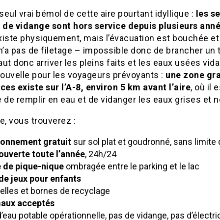
 seul vrai bémol de cette aire pourtant idyllique :
les s
t de vidange sont hors service depuis plusieurs ann
xiste physiquement, mais l’évacuation est bouchée et
n’a pas de filetage – impossible donc de brancher un 
ut donc arriver les pleins faits et les eaux usées vid
ouvelle pour les voyageurs prévoyants :
une zone gra
ces existe sur l’A-8, environ 5 km avant l’aire
, où il 
 de remplir en eau et de vidanger les eaux grises et n
e, vous trouverez :
ionnement gratuit
sur sol plat et goudronné, sans limite
ouverte toute l’année
, 24h/24
 de pique-nique
ombragée entre le parking et le lac
de jeux pour enfants
lles et bornes de recyclage
aux acceptés
’eau potable opérationnelle, pas de vidange, pas d’électric