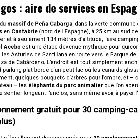
gos : aire de services en Espa
 du
massif de Peña Cabarga
, dans la verte commune
s
en
Cantabrie
(nord de l’Espagne), à 25 km au sud de
r et à seulement 134 mètres d’altitude, l’aire campin
l Acebo
est une étape devenue mythique pour quico
 les Asturies de Santillana en route vers le Parque de 
eza de Cabárceno. L’endroit est tout simplement ench
 parking plat bordé d’un petit lac où les canards gliss
ment, quelques bouquets d’arbres pour l’ombre, et – 
âteau – les
éléphants du parc animalier
que l’on aper
e sentier longeant l’enclos, sans même avoir à payer l
onnement gratuit pour 30 camping-ca
plus)
est officiellement dimensionnée pour
30 emplacement