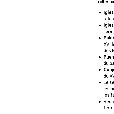
millénair
Igles
retab
Igle
l’
ermi
Pala
XVIII
des 
Puen
du pa
Conj
du XV
Le se
les h
les 
Vesti
ferré