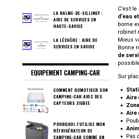
C’est le
LA BALME-DE-SILLINGY :
d’eau e
AIRE DE SERVICES EN
borne e
HAUTE-SAVOIE
robinet 
Mieux va
LA LÉCHÈRE : AIRE DE
SERVICES EN SAVOIE
Bonne n
de servi
possible
EQUIPEMENT CAMPING-CAR
Sur plac
Stat
COMMENT DOMOTISER SON
CAMPING-CAR AVEC DES
Aire 
CAPTEURS ZIGBEE
Zone
Aire 
Poube
POURQUOI J’UTILISE MON
Anim
RÉFRIGÉRATEUR DE
Pas d
CAMPING-CAR COMME UN