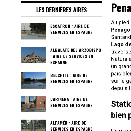
Pena
LES DERNIÈRES AIRES
Au pied
ESCATRON : AIRE DE
Penago
SERVICES EN ESPAGNE
Santande
Lago de
ALBALATE DEL ARZOBISPO
traverse
: AIRE DE SERVICES EN
Natural
ESPAGNE
un grand
paisible
BELCHITE : AIRE DE
sur le g
SERVICES EN ESPAGNE
depuis l
CARIÑENA : AIRE DE
Stati
SERVICES EN ESPAGNE
bien 
ALFAMÉN : AIRE DE
SERVICES EN ESPAGNE
L’aire 