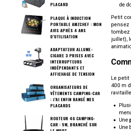
PLACARD
de d
Petit co
PLAQUE À INDUCTION
PORTABLE AMZCHEF : MON
pensez à
AVIS APRÈS 4 ANS
tombez 
D’UTILISATION
juillet)
animatio
ADAPTATEUR ALLUME-
CIGARE 3 PRISES AVEC
Comme
INTERRUPTEURS
INDÉPENDANTS ET
AFFICHAGE DE TENSION
Le petit
400 m du
ORGANISATEURS DE
ravitail
VÊTEMENTS CAMPING-CAR
: J’AI ENFIN RANGÉ MES
Plus
PLACARDS
menu
ROUTEUR 4G CAMPING-
Une
CAR : 5W, BRANCHÉ SUR
Une b
LE MPPT