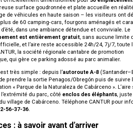
euse surface goudronnée et plate accueille en réalit
e de véhicules en haute saison – les visiteurs ont d
plus de 60 camping-cars, fourgons aménagés et car
 d’été, dans une ambiance détendue et conviviale. Le
nement est entièrement gratuit
, sans aucune limite 
ficielle, et l’aire reste accessible 24h/24, 7j/7, toute 
ANTUR, la société régionale cantabre de promotion
que, qui gère ce parking adossé au parc animalier.
est très simple : depuis l’
autoroute A-8
(Santander–B
t de prendre la sortie Penagos/Obregón puis de suivre 
ation « Parque de la Naturaleza de Cabárceno ». L’aire
 l’extrémité du parc, côté
enclos des éléphants
, juste
e du village de Cabárceno. Téléphone CANTUR pour inf
2-56-37-36
.
ces : à savoir avant d’arriver