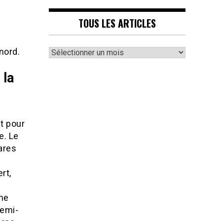
TOUS LES ARTICLES
Tous
nord.
les
articles
 la
ut pour
e. Le
ares
rt,
ine
semi-