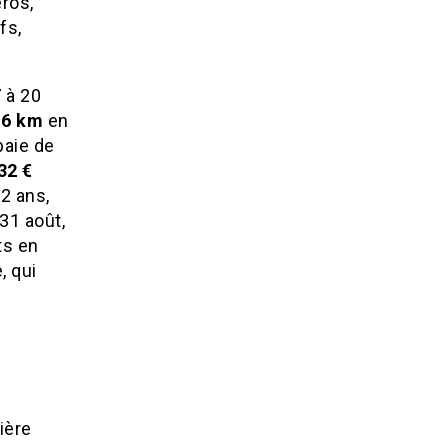
éros,
fs,
 à 20
 6 km
en
baie de
32 €
2 ans,
 31 août,
ts en
, qui
ière