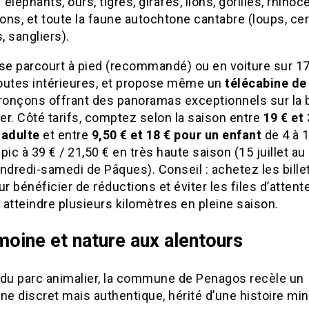
– éléphants, ours, tigres, girafes, lions, gorilles, rhinoc
sons, et toute la faune autochtone cantabre (loups, cer
 sangliers).
 se parcourt à pied (recommandé) ou en voiture sur 17
outes intérieures, et propose même un
télécabine de
tronçons offrant des panoramas exceptionnels sur la 
r. Côté tarifs, comptez selon la saison entre
19 € et 
 adulte
et entre
9,50 € et 18 € pour un enfant
de 4 à 1
pic à 39 € / 21,50 € en très haute saison (15 juillet au
ndredi-samedi de Pâques). Conseil : achetez les bille
ur bénéficier de réductions et éviter les files d’attente
atteindre plusieurs kilomètres en pleine saison.
moine et nature aux alentours
 du parc animalier, la commune de Penagos recèle un
ne discret mais authentique, hérité d’une histoire min