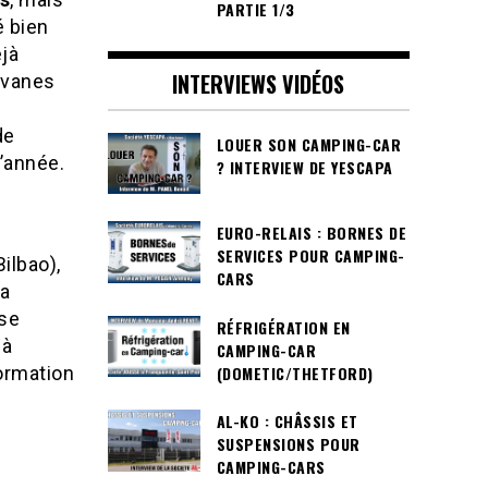
PARTIE 1/3
é bien
éjà
INTERVIEWS VIDÉOS
avanes
de
LOUER SON CAMPING-CAR
l’année.
? INTERVIEW DE YESCAPA
EURO-RELAIS : BORNES DE
SERVICES POUR CAMPING-
ilbao),
CARS
la
 se
RÉFRIGÉRATION EN
 à
CAMPING-CAR
(DOMETIC/THETFORD)
ormation
AL-KO : CHÂSSIS ET
SUSPENSIONS POUR
CAMPING-CARS