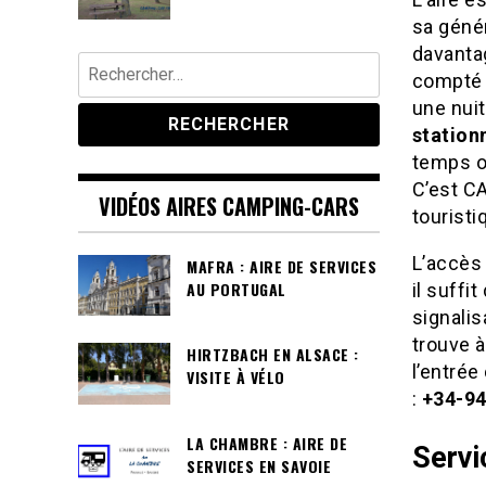
sa génér
davantag
Rechercher :
compté 
une nuit
station
temps of
C’est C
VIDÉOS AIRES CAMPING-CARS
touristi
L’accès 
MAFRA : AIRE DE SERVICES
AU PORTUGAL
il suffi
signalis
trouve à
HIRTZBACH EN ALSACE :
l’entré
VISITE À VÉLO
:
+34-94
LA CHAMBRE : AIRE DE
Servi
SERVICES EN SAVOIE