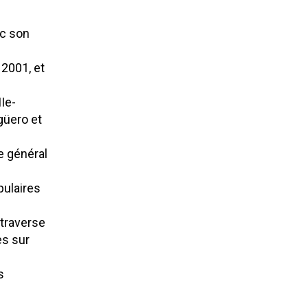
ec son
 2001, et
Ie-
güero et
re général
pulaires
traverse
es sur
s