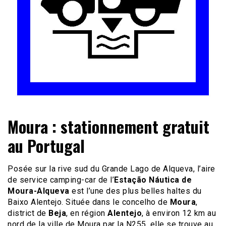
Le site du voyage en Camping-car
Camping-car Travel
Moura : stationnement gratuit
au Portugal
Posée sur la rive sud du Grande Lago de Alqueva, l’aire
de service camping-car de l’
Estação Náutica de
Moura-Alqueva
est l’une des plus belles haltes du
Baixo Alentejo. Située dans le concelho de
Moura
,
district de
Beja
, en région
Alentejo
, à environ 12 km au
nord de la ville de Moura par la N255, elle se trouve au