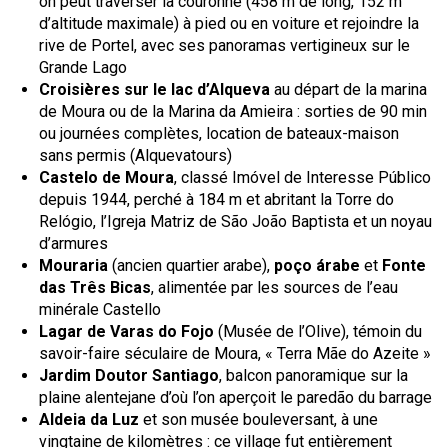
on peut traverser la couronne (458 m de long, 152 m
d’altitude maximale) à pied ou en voiture et rejoindre la
rive de Portel, avec ses panoramas vertigineux sur le
Grande Lago
Croisières sur le lac d’Alqueva
au départ de la marina
de Moura ou de la Marina da Amieira : sorties de 90 min
ou journées complètes, location de bateaux-maison
sans permis (Alquevatours)
Castelo de Moura
, classé Imóvel de Interesse Público
depuis 1944, perché à 184 m et abritant la Torre do
Relógio, l’Igreja Matriz de São João Baptista et un noyau
d’armures
Mouraria
(ancien quartier arabe),
poço árabe
et
Fonte
das Três Bicas
, alimentée par les sources de l’eau
minérale Castello
Lagar de Varas do Fojo
(Musée de l’Olive), témoin du
savoir-faire séculaire de Moura, « Terra Mãe do Azeite »
Jardim Doutor Santiago
, balcon panoramique sur la
plaine alentejane d’où l’on aperçoit le paredão du barrage
Aldeia da Luz
et son musée bouleversant, à une
vingtaine de kilomètres : ce village fut entièrement