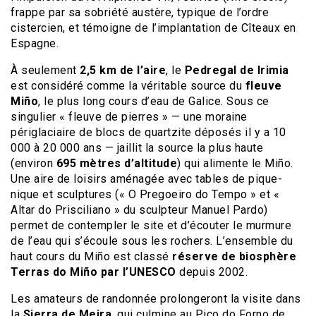
frappe par sa sobriété austère, typique de l’ordre
cistercien, et témoigne de l’implantation de Cîteaux en
Espagne.
À seulement
2,5 km de l’aire
, le
Pedregal de Irimia
est considéré comme la véritable source du
fleuve
Miño
, le plus long cours d’eau de Galice. Sous ce
singulier « fleuve de pierres » — une moraine
périglaciaire de blocs de quartzite déposés il y a 10
000 à 20 000 ans — jaillit la source la plus haute
(environ
695 mètres d’altitude
) qui alimente le Miño.
Une aire de loisirs aménagée avec tables de pique-
nique et sculptures (« O Pregoeiro do Tempo » et «
Altar do Prisciliano » du sculpteur Manuel Pardo)
permet de contempler le site et d’écouter le murmure
de l’eau qui s’écoule sous les rochers. L’ensemble du
haut cours du Miño est classé
réserve de biosphère
Terras do Miño par l’UNESCO
depuis 2002.
Les amateurs de randonnée prolongeront la visite dans
la
Sierra de Meira
, qui culmine au Pico do Forno de