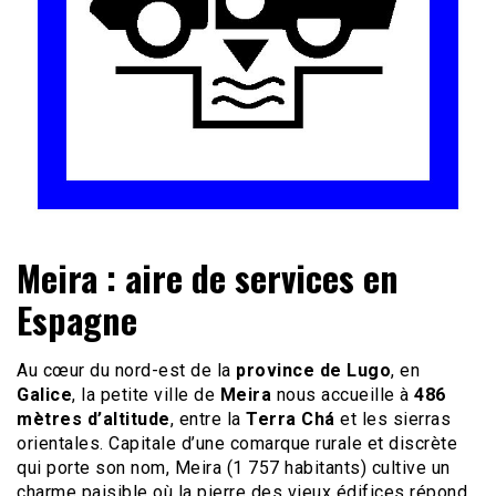
Le site du voyage en Camping-car
Camping-car Travel
Meira : aire de services en
Espagne
Au cœur du nord-est de la
province de Lugo
, en
Galice
, la petite ville de
Meira
nous accueille à
486
mètres d’altitude
, entre la
Terra Chá
et les sierras
orientales. Capitale d’une comarque rurale et discrète
qui porte son nom, Meira (1 757 habitants) cultive un
charme paisible où la pierre des vieux édifices répond