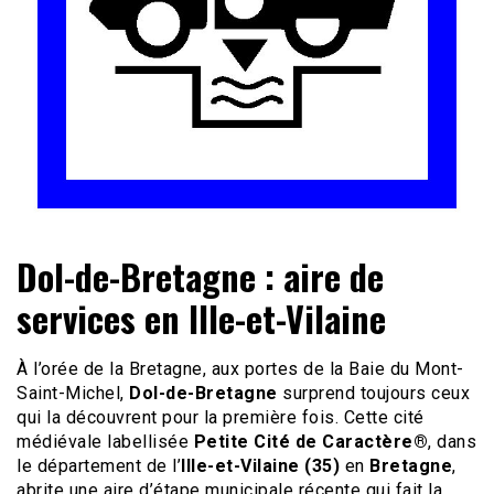
Le site du voyage en Camping-car
Camping-car Travel
Dol-de-Bretagne : aire de
services en Ille-et-Vilaine
À l’orée de la Bretagne, aux portes de la Baie du Mont-
Saint-Michel,
Dol-de-Bretagne
surprend toujours ceux
qui la découvrent pour la première fois. Cette cité
médiévale labellisée
Petite Cité de Caractère®
, dans
le département de l’
Ille-et-Vilaine (35)
en
Bretagne
,
abrite une aire d’étape municipale récente qui fait la