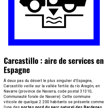
Le site du voyage en Camping-car
Camping-car Travel
Carcastillo : aire de services en
Espagne
À deux pas du désert le plus singulier d’Espagne,
Carcastillo veille sur la vallée fertile du río Aragón, en
Navarre (province de Navarra, code postal 31310,
Communauté forale de Navarre). Cette commune
viticole de quelque 2 200 habitants se présente comme
l’une des
portes nord du parc naturel des Bardenas