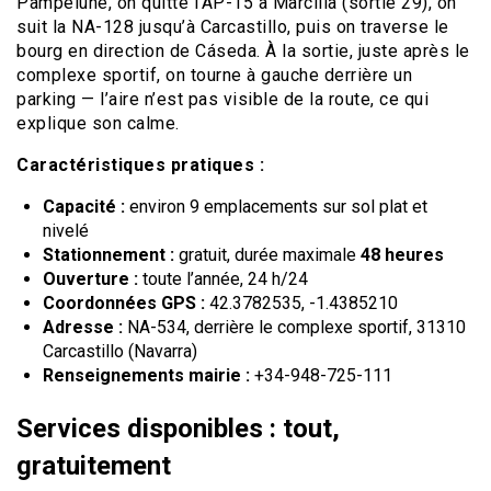
Pampelune, on quitte l’AP-15 à Marcilla (sortie 29), on
suit la NA-128 jusqu’à Carcastillo, puis on traverse le
bourg en direction de Cáseda. À la sortie, juste après le
complexe sportif, on tourne à gauche derrière un
parking — l’aire n’est pas visible de la route, ce qui
explique son calme.
Caractéristiques pratiques :
Capacité :
environ 9 emplacements sur sol plat et
nivelé
Stationnement :
gratuit, durée maximale
48 heures
Ouverture :
toute l’année, 24 h/24
Coordonnées GPS :
42.3782535, -1.4385210
Adresse :
NA-534, derrière le complexe sportif, 31310
Carcastillo (Navarra)
Renseignements mairie :
+34-948-725-111
Services disponibles : tout,
gratuitement