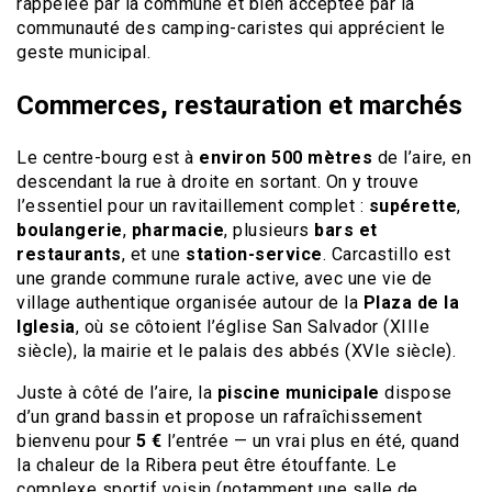
rappelée par la commune et bien acceptée par la
communauté des camping-caristes qui apprécient le
geste municipal.
Commerces, restauration et marchés
Le centre-bourg est à
environ 500 mètres
de l’aire, en
descendant la rue à droite en sortant. On y trouve
l’essentiel pour un ravitaillement complet :
supérette
,
boulangerie
,
pharmacie
, plusieurs
bars et
restaurants
, et une
station-service
. Carcastillo est
une grande commune rurale active, avec une vie de
village authentique organisée autour de la
Plaza de la
Iglesia
, où se côtoient l’église San Salvador (XIIIe
siècle), la mairie et le palais des abbés (XVIe siècle).
Juste à côté de l’aire, la
piscine municipale
dispose
d’un grand bassin et propose un rafraîchissement
bienvenu pour
5 €
l’entrée — un vrai plus en été, quand
la chaleur de la Ribera peut être étouffante. Le
complexe sportif voisin (notamment une salle de