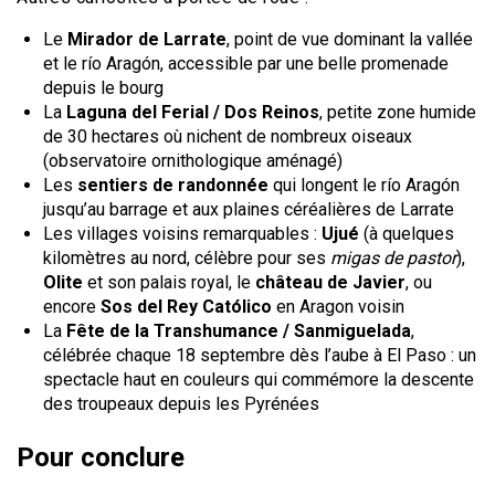
Le
Mirador de Larrate
, point de vue dominant la vallée
et le río Aragón, accessible par une belle promenade
depuis le bourg
La
Laguna del Ferial / Dos Reinos
, petite zone humide
de 30 hectares où nichent de nombreux oiseaux
(observatoire ornithologique aménagé)
Les
sentiers de randonnée
qui longent le río Aragón
jusqu’au barrage et aux plaines céréalières de Larrate
Les villages voisins remarquables :
Ujué
(à quelques
kilomètres au nord, célèbre pour ses
migas de pastor
),
Olite
et son palais royal, le
château de Javier
, ou
encore
Sos del Rey Católico
en Aragon voisin
La
Fête de la Transhumance / Sanmiguelada
,
célébrée chaque 18 septembre dès l’aube à El Paso : un
spectacle haut en couleurs qui commémore la descente
des troupeaux depuis les Pyrénées
Pour conclure