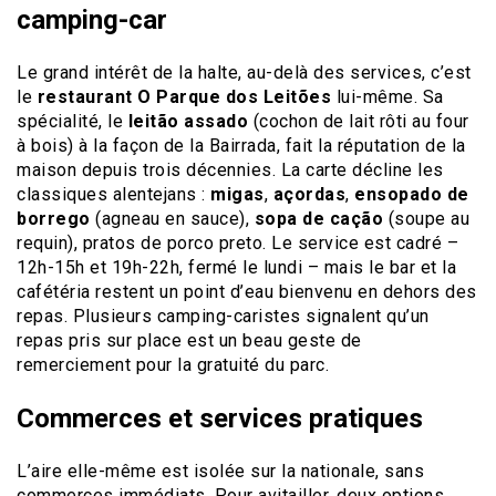
camping-car
Le grand intérêt de la halte, au-delà des services, c’est
le
restaurant O Parque dos Leitões
lui-même. Sa
spécialité, le
leitão assado
(cochon de lait rôti au four
à bois) à la façon de la Bairrada, fait la réputation de la
maison depuis trois décennies. La carte décline les
classiques alentejans :
migas
,
açordas
,
ensopado de
borrego
(agneau en sauce),
sopa de cação
(soupe au
requin), pratos de porco preto. Le service est cadré –
12h-15h et 19h-22h, fermé le lundi – mais le bar et la
cafétéria restent un point d’eau bienvenu en dehors des
repas. Plusieurs camping-caristes signalent qu’un
repas pris sur place est un beau geste de
remerciement pour la gratuité du parc.
Commerces et services pratiques
L’aire elle-même est isolée sur la nationale, sans
commerces immédiats. Pour avitailler, deux options