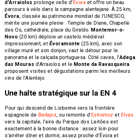
d’Arraiolos
prolonge celle d’
Évora
et offre un beau
parcours à vélo dans la campagne alentejane. À 25 km,
Évora
, classée au patrimoine mondial de l’UNESCO,
mérite une journée pleine : Temple de Diane, Chapelle
des Os, cathédrale, place du Giraldo.
Montemor-o-
Novo
(20 km) déploie un castelo médiéval
impressionnant, et
Évoramonte
(25 km), avec son
village muré et son donjon, vaut le détour pour le
panorama et la calçada portuguesa. Côté caves, l’
Adega
das Mouras
d’Arraiolos et le
Monte da Ravasqueira
proposent visites et dégustations parmi les meilleurs
vins de l’Alentejo.
Une halte stratégique sur la EN 4
Pour qui descend de Lisbonne vers la frontière
espagnole de
Badajoz
, ou remonte d’
Estremoz
et
Elvas
vers la capitale, l’aire du Parque dos Leitões est
exactement à la bonne distance : assez loin pour
s’arrêter dîner et dormir, assez proche d’Évora et