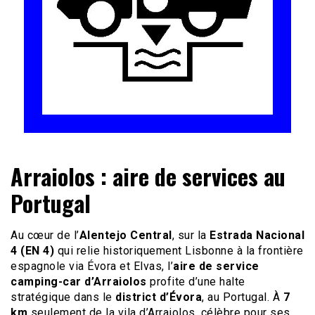
Le site du voyage en Camping-car
Camping-car Travel
Arraiolos : aire de services au
Portugal
Au cœur de l’
Alentejo Central
, sur la
Estrada Nacional
4 (EN 4)
qui relie historiquement Lisbonne à la frontière
espagnole via Évora et Elvas, l’
aire de service
camping-car d’Arraiolos
profite d’une halte
stratégique dans le
district d’Évora
, au Portugal. À
7
km
seulement de la vila d’Arraiolos, célèbre pour ses