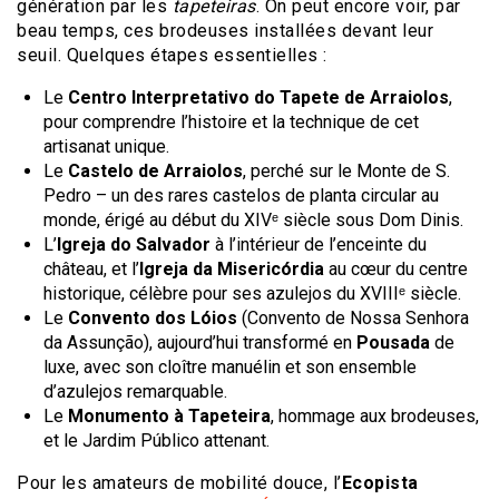
génération par les
tapeteiras
. On peut encore voir, par
beau temps, ces brodeuses installées devant leur
seuil. Quelques étapes essentielles :
Le
Centro Interpretativo do Tapete de Arraiolos
,
pour comprendre l’histoire et la technique de cet
artisanat unique.
Le
Castelo de Arraiolos
, perché sur le Monte de S.
Pedro – un des rares castelos de planta circular au
monde, érigé au début du XIVᵉ siècle sous Dom Dinis.
L’
Igreja do Salvador
à l’intérieur de l’enceinte du
château, et l’
Igreja da Misericórdia
au cœur du centre
historique, célèbre pour ses azulejos du XVIIIᵉ siècle.
Le
Convento dos Lóios
(Convento de Nossa Senhora
da Assunção), aujourd’hui transformé en
Pousada
de
luxe, avec son cloître manuélin et son ensemble
d’azulejos remarquable.
Le
Monumento à Tapeteira
, hommage aux brodeuses,
et le Jardim Público attenant.
Pour les amateurs de mobilité douce, l’
Ecopista