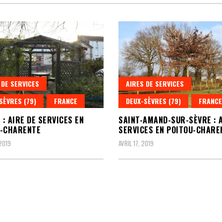
 DE SERVICES
AIRES DE SERVICES
SÈVRES (79)
FRANCE
DEUX-SÈVRES (79)
FRANCE
E : AIRE DE SERVICES EN
SAINT-AMAND-SUR-SÈVRE : A
U-CHARENTE
SERVICES EN POITOU-CHARE
 2019
AVRIL 17, 2019