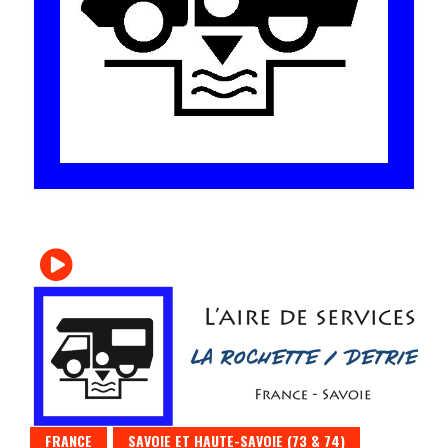
Le site du voyage en Camping-car
Camping-car Travel
FRANCE
SAVOIE ET HAUTE-SAVOIE (73 & 74)