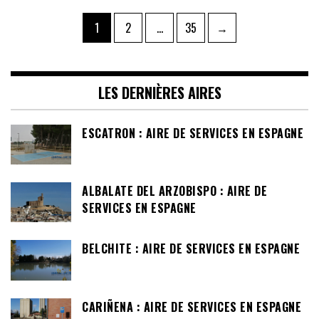
Pagination
Page
Page
Page
1
2
…
35
→
des
publications
LES DERNIÈRES AIRES
ESCATRON : AIRE DE SERVICES EN ESPAGNE
ALBALATE DEL ARZOBISPO : AIRE DE
SERVICES EN ESPAGNE
BELCHITE : AIRE DE SERVICES EN ESPAGNE
CARIÑENA : AIRE DE SERVICES EN ESPAGNE